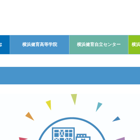
は
横浜健育高等学院
横浜健育自立センター
横