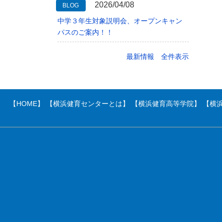
2026/04/08
BLOG
中学３年生対象説明会、オープンキャン
パスのご案内！！
最新情報 全件表示
【HOME】
【横浜健育センターとは】
【横浜健育高等学院】
【横