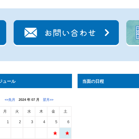
ジュール
当面の日程
<<先月
2024 年 07 月
翌月>>
月
火
水
木
金
土
1
2
3
4
5
6