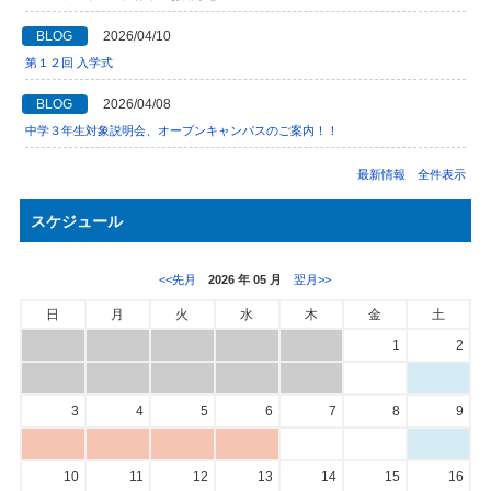
BLOG
2026/04/10
第１２回 入学式
BLOG
2026/04/08
中学３年生対象説明会、オープンキャンパスのご案内！！
最新情報 全件表示
スケジュール
<<先月
2026 年 05 月
翌月>>
日
月
火
水
木
金
土
1
2
3
4
5
6
7
8
9
10
11
12
13
14
15
16