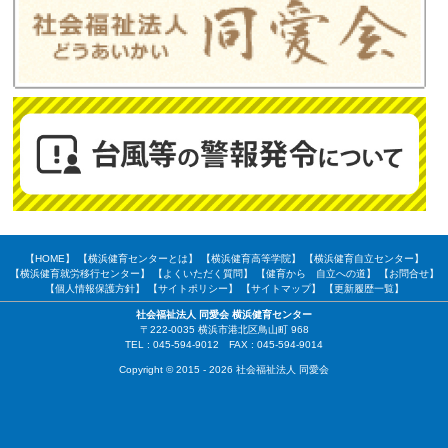
【HOME】
【横浜健育センターとは】
【横浜健育高等学院】
【横浜健育自立センター】
【横浜健育就労移行センター】
【よくいただく質問】
【健育から 自立への道】
【お問合せ】
【個人情報保護方針】
【サイトポリシー】
【サイトマップ】
【更新履歴一覧】
社会福祉法人 同愛会 横浜健育センター
〒222-0035 横浜市港北区鳥山町 968
TEL : 045-594-9012 FAX : 045-594-9014
Copyright © 2015 - 2026 社会福祉法人 同愛会