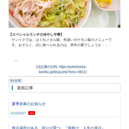
【スペシャルランチの冷やし中華】
ケンイクでは、はぐれメタル級、色違いポケモン級のメニューで
す。おそらく、次に食べられるのは、来年の夏でしょうか．．．
(
当記事のURL https://yokohama-
keniku.jp/blog.php?bno=3911
)
前の記事
最新記事
夏季休業のお知らせ
2026/08/07
new
帰る場所がある。誇りが育つ。『母校は、人生の原点』