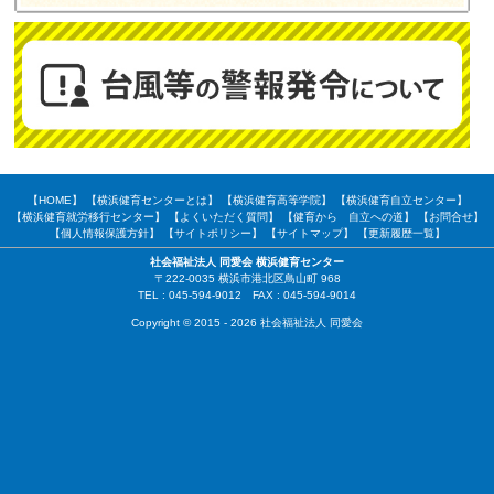
【HOME】
【横浜健育センターとは】
【横浜健育高等学院】
【横浜健育自立センター】
【横浜健育就労移行センター】
【よくいただく質問】
【健育から 自立への道】
【お問合せ】
【個人情報保護方針】
【サイトポリシー】
【サイトマップ】
【更新履歴一覧】
社会福祉法人 同愛会 横浜健育センター
〒222-0035 横浜市港北区鳥山町 968
TEL : 045-594-9012 FAX : 045-594-9014
Copyright © 2015 - 2026 社会福祉法人 同愛会