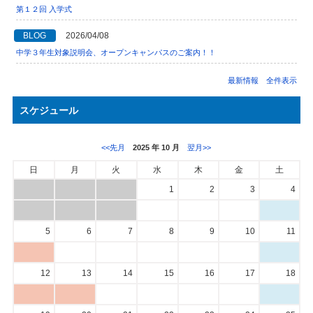
第１２回 入学式
BLOG
2026/04/08
中学３年生対象説明会、オープンキャンパスのご案内！！
最新情報 全件表示
スケジュール
<<先月
2025 年 10 月
翌月>>
日
月
火
水
木
金
土
1
2
3
4
5
6
7
8
9
10
11
12
13
14
15
16
17
18