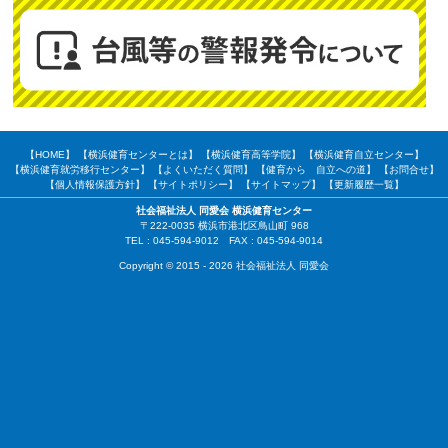
【HOME】
【横浜健育センターとは】
【横浜健育高等学院】
【横浜健育自立センター】
【横浜健育就労移行センター】
【よくいただく質問】
【健育から 自立への道】
【お問合せ】
【個人情報保護方針】
【サイトポリシー】
【サイトマップ】
【更新履歴一覧】
社会福祉法人 同愛会 横浜健育センター
〒222-0035 横浜市港北区鳥山町 968
TEL : 045-594-9012 FAX : 045-594-9014
Copyright © 2015 - 2026 社会福祉法人 同愛会