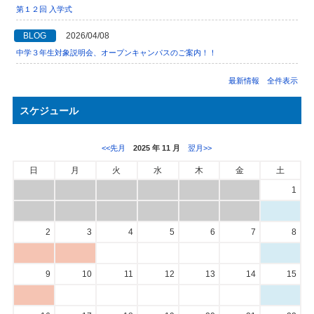
第１２回 入学式
BLOG
2026/04/08
中学３年生対象説明会、オープンキャンパスのご案内！！
最新情報 全件表示
スケジュール
<<先月
2025 年 11 月
翌月>>
日
月
火
水
木
金
土
1
2
3
4
5
6
7
8
9
10
11
12
13
14
15