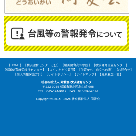
【HOME】
【横浜健育センターとは】
【横浜健育高等学院】
【横浜健育自立センター】
【横浜健育就労移行センター】
【よくいただく質問】
【健育から 自立への道】
【お問合せ】
【個人情報保護方針】
【サイトポリシー】
【サイトマップ】
【更新履歴一覧】
社会福祉法人 同愛会 横浜健育センター
〒222-0035 横浜市港北区鳥山町 968
TEL : 045-594-9012 FAX : 045-594-9014
Copyright © 2015 - 2026 社会福祉法人 同愛会