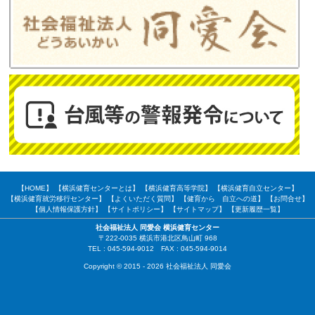
【HOME】
【横浜健育センターとは】
【横浜健育高等学院】
【横浜健育自立センター】
【横浜健育就労移行センター】
【よくいただく質問】
【健育から 自立への道】
【お問合せ】
【個人情報保護方針】
【サイトポリシー】
【サイトマップ】
【更新履歴一覧】
社会福祉法人 同愛会 横浜健育センター
〒222-0035 横浜市港北区鳥山町 968
TEL : 045-594-9012 FAX : 045-594-9014
Copyright © 2015 - 2026 社会福祉法人 同愛会