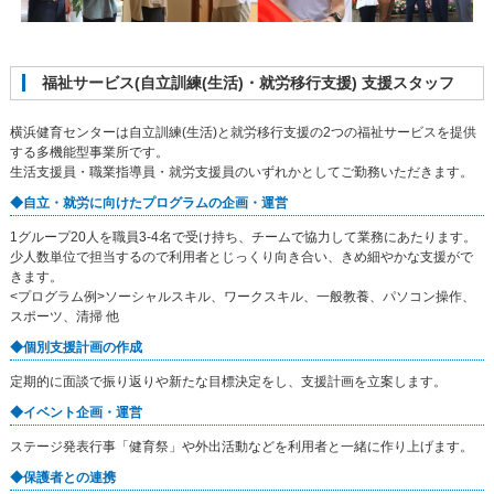
福祉サービス(自立訓練(生活)・就労移行支援) 支援スタッフ
横浜健育センターは自立訓練(生活)と就労移行支援の2つの福祉サービスを提供
する多機能型事業所です。
生活支援員・職業指導員・就労支援員のいずれかとしてご勤務いただきます。
◆自立・就労に向けたプログラムの企画・運営
1グループ20人を職員3-4名で受け持ち、チームで協力して業務にあたります。
少人数単位で担当するので利用者とじっくり向き合い、きめ細やかな支援がで
きます。
<プログラム例>ソーシャルスキル、ワークスキル、一般教養、パソコン操作、
スポーツ、清掃 他
◆個別支援計画の作成
定期的に面談で振り返りや新たな目標決定をし、支援計画を立案します。
◆イベント企画・運営
ステージ発表行事「健育祭」や外出活動などを利用者と一緒に作り上げます。
◆保護者との連携