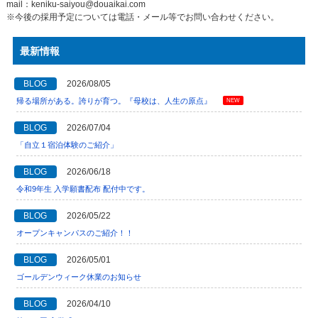
mail：keniku-saiyou@douaikai.com
※今後の採用予定については電話・メール等でお問い合わせください。
最新情報
BLOG
2026/08/05
帰る場所がある。誇りが育つ。『母校は、人生の原点』
NEW
BLOG
2026/07/04
「自立１宿泊体験のご紹介」
BLOG
2026/06/18
令和9年生 入学願書配布 配付中です。
BLOG
2026/05/22
オープンキャンパスのご紹介！！
BLOG
2026/05/01
ゴールデンウィーク休業のお知らせ
BLOG
2026/04/10