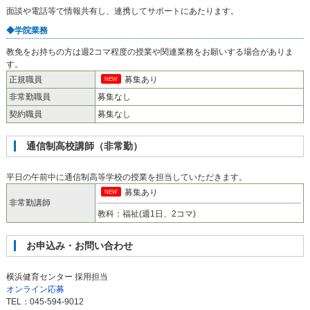
面談や電話等で情報共有し、連携してサポートにあたります。
◆学院業務
教免をお持ちの方は週2コマ程度の授業や関連業務をお願いする場合がありま
す。
正規職員
募集あり
NEW
非常勤職員
募集なし
契約職員
募集なし
通信制高校講師（非常勤）
平日の午前中に通信制高等学校の授業を担当していただきます。
募集あり
NEW
非常勤講師
教科：福祉(週1日、2コマ)
お申込み・お問い合わせ
横浜健育センター 採用担当
オンライン応募
TEL：045-594-9012