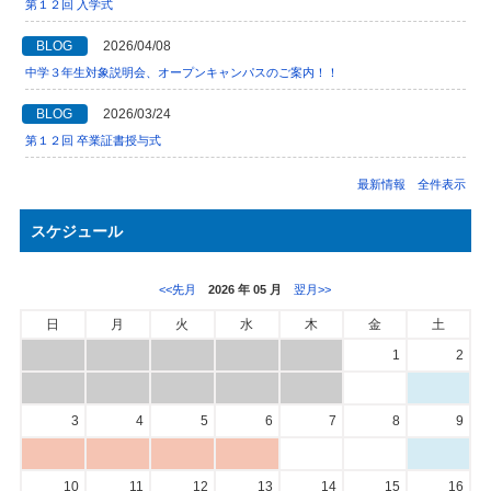
第１２回 入学式
BLOG
2026/04/08
中学３年生対象説明会、オープンキャンパスのご案内！！
BLOG
2026/03/24
第１２回 卒業証書授与式
最新情報 全件表示
スケジュール
<<先月
2026 年 05 月
翌月>>
日
月
火
水
木
金
土
1
2
3
4
5
6
7
8
9
10
11
12
13
14
15
16