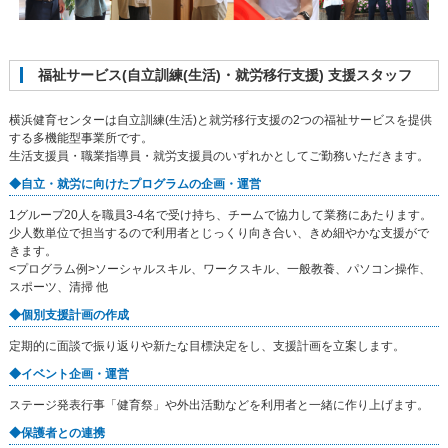
福祉サービス(自立訓練(生活)・就労移行支援) 支援スタッフ
横浜健育センターは自立訓練(生活)と就労移行支援の2つの福祉サービスを提供
する多機能型事業所です。
生活支援員・職業指導員・就労支援員のいずれかとしてご勤務いただきます。
◆自立・就労に向けたプログラムの企画・運営
1グループ20人を職員3-4名で受け持ち、チームで協力して業務にあたります。
少人数単位で担当するので利用者とじっくり向き合い、きめ細やかな支援がで
きます。
<プログラム例>ソーシャルスキル、ワークスキル、一般教養、パソコン操作、
スポーツ、清掃 他
◆個別支援計画の作成
定期的に面談で振り返りや新たな目標決定をし、支援計画を立案します。
◆イベント企画・運営
ステージ発表行事「健育祭」や外出活動などを利用者と一緒に作り上げます。
◆保護者との連携