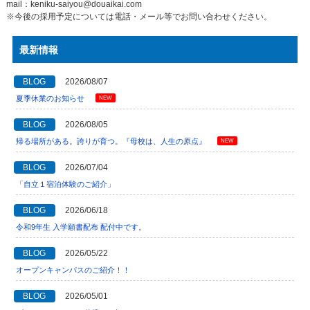
mail：keniku-saiyou@douaikai.com
※今後の採用予定については電話・メール等でお問い合わせください。
最新情報
BLOG
2026/08/07
夏季休業のお知らせ
NEW
BLOG
2026/08/05
帰る場所がある。誇りが育つ。『母校は、人生の原点』
NEW
BLOG
2026/07/04
「自立１宿泊体験のご紹介」
BLOG
2026/06/18
令和9年生 入学願書配布 配付中です。
BLOG
2026/05/22
オープンキャンパスのご紹介！！
BLOG
2026/05/01