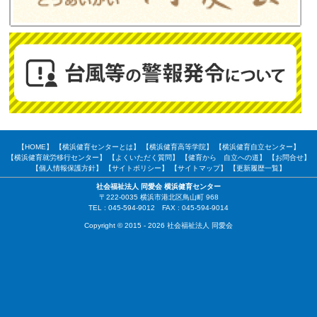
【HOME】
【横浜健育センターとは】
【横浜健育高等学院】
【横浜健育自立センター】
【横浜健育就労移行センター】
【よくいただく質問】
【健育から 自立への道】
【お問合せ】
【個人情報保護方針】
【サイトポリシー】
【サイトマップ】
【更新履歴一覧】
社会福祉法人 同愛会 横浜健育センター
〒222-0035 横浜市港北区鳥山町 968
TEL : 045-594-9012 FAX : 045-594-9014
Copyright © 2015 - 2026 社会福祉法人 同愛会