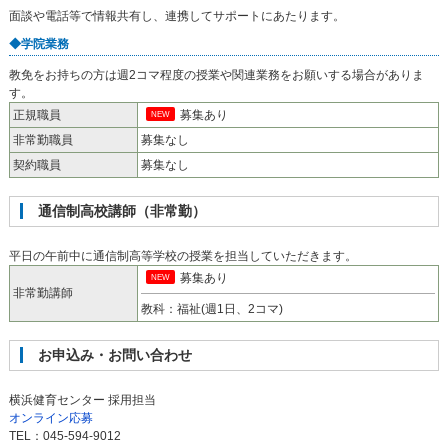
面談や電話等で情報共有し、連携してサポートにあたります。
◆学院業務
教免をお持ちの方は週2コマ程度の授業や関連業務をお願いする場合がありま
す。
正規職員
募集あり
NEW
非常勤職員
募集なし
契約職員
募集なし
通信制高校講師（非常勤）
平日の午前中に通信制高等学校の授業を担当していただきます。
募集あり
NEW
非常勤講師
教科：福祉(週1日、2コマ)
お申込み・お問い合わせ
横浜健育センター 採用担当
オンライン応募
TEL：045-594-9012