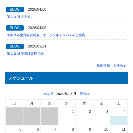
BLOG
2026/04/10
第１２回 入学式
BLOG
2026/04/08
中学３年生対象説明会、オープンキャンパスのご案内！！
BLOG
2026/03/24
第１２回 卒業証書授与式
最新情報 全件表示
スケジュール
<<先月
2026 年 07 月
翌月>>
日
月
火
水
木
金
土
1
2
3
4
5
6
7
8
9
10
11