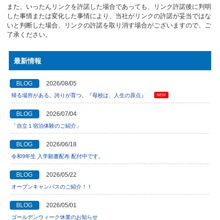
また、いったんリンクを許諾した場合であっても、リンク許諾後に判明
した事情または変化した事情により、当社がリンクの許諾が妥当ではな
いと判断した場合、リンクの許諾を取り消す場合がございますので、ご
了承ください。
最新情報
BLOG
2026/08/05
帰る場所がある。誇りが育つ。『母校は、人生の原点』
NEW
BLOG
2026/07/04
「自立１宿泊体験のご紹介」
BLOG
2026/06/18
令和9年生 入学願書配布 配付中です。
BLOG
2026/05/22
オープンキャンパスのご紹介！！
BLOG
2026/05/01
ゴールデンウィーク休業のお知らせ