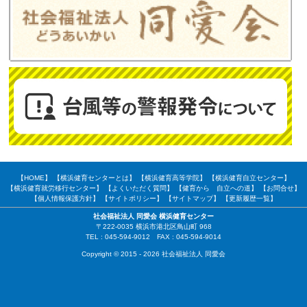
【HOME】
【横浜健育センターとは】
【横浜健育高等学院】
【横浜健育自立センター】
【横浜健育就労移行センター】
【よくいただく質問】
【健育から 自立への道】
【お問合せ】
【個人情報保護方針】
【サイトポリシー】
【サイトマップ】
【更新履歴一覧】
社会福祉法人 同愛会 横浜健育センター
〒222-0035 横浜市港北区鳥山町 968
TEL : 045-594-9012 FAX : 045-594-9014
Copyright © 2015 - 2026 社会福祉法人 同愛会